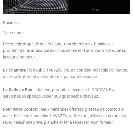
Business
1 personne
Décor chic drapé de noir et blanc, nos chambres « business »
profitent d’une ambiance des plus intime et d’une charmante vue sur
la cour d’honneur.
La Chambre :
lit double 160×200 cm, air conditionné réglable, bureau,
accès wiﬁ oﬀert et accès internet par câble sécurisé.
La Salle de Bain :
douche, produits d’accueil « L’OCCITANE »,
serviettes en éponge velour 300 gr et sèche-cheveux.
Pour votre Confort :
eaux minérales oﬀertes, plateau de courtoisie
avec thé et café, machine LAVAZZA, coﬀre-fort, téléviseur écran plat,
réveil, téléphone privé, planche et fer à repasser. Non fumeur.