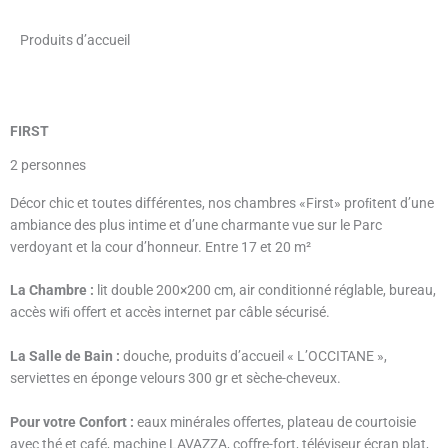
Produits d’accueil
FIRST
2 personnes
Décor chic et toutes différentes, nos chambres «First» proﬁtent d’une
ambiance des plus intime et d’une charmante vue sur le Parc
verdoyant et la cour d’honneur. Entre 17 et 20 m²
La Chambre :
lit double 200×200 cm, air conditionné réglable, bureau,
accès wiﬁ oﬀert et accès internet par câble sécurisé.
La Salle de Bain :
douche, produits d’accueil « L’OCCITANE »,
serviettes en éponge velours 300 gr et sèche-cheveux.
Pour votre Confort :
eaux minérales oﬀertes, plateau de courtoisie
avec thé et café, machine LAVAZZA, coﬀre-fort, téléviseur écran plat,