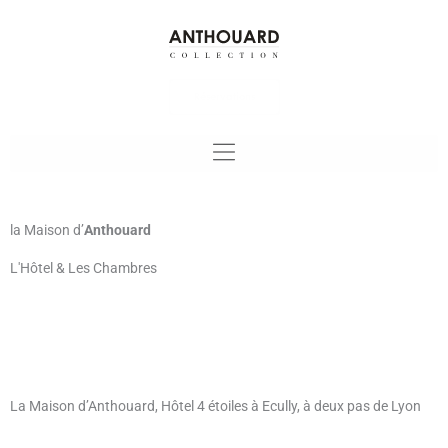
Aller
au
contenu
Réservations
la Maison d’
Anthouard
L'Hôtel & Les Chambres
Réservez votre séjour à la Maison d’Anthouard
La Maison d’Anthouard, Hôtel 4 étoiles à Ecully, à deux pas de Lyon