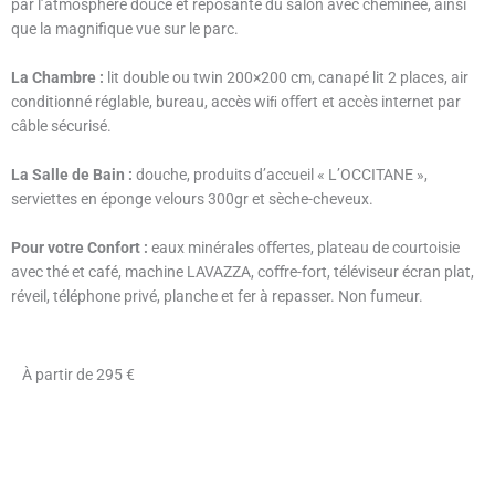
par l’atmosphère douce et reposante du salon avec cheminée, ainsi
que la magnifique vue sur le parc.
La Chambre :
lit double ou twin 200×200 cm, canapé lit 2 places, air
conditionné réglable, bureau, accès wiﬁ oﬀert et accès internet par
câble sécurisé.
La Salle de Bain :
douche, produits d’accueil « L’OCCITANE »,
serviettes en éponge velours 300gr et sèche-cheveux.
Pour votre Confort :
eaux minérales oﬀertes, plateau de courtoisie
avec thé et café, machine LAVAZZA, coﬀre-fort, téléviseur écran plat,
réveil, téléphone privé, planche et fer à repasser. Non fumeur.
À partir de 295 €
réserver