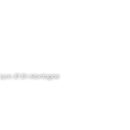
L
Yon
Et En Montagne