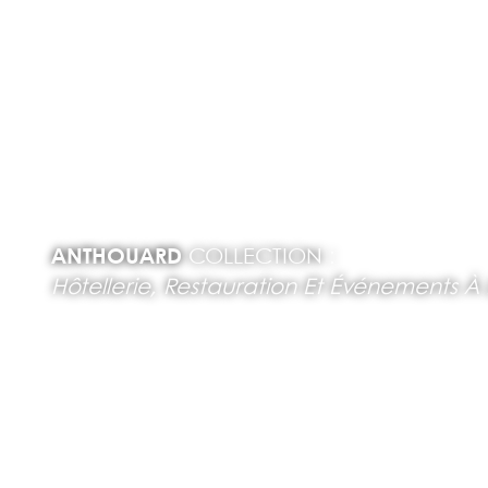
ANTHOUARD
COLLECTION :
Hôtellerie, Restauration Et Événements À 