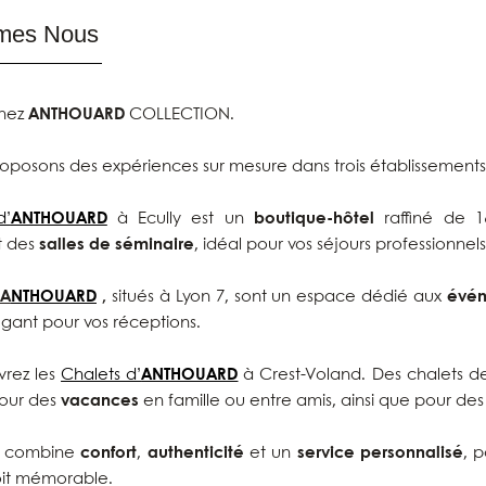
mes Nous
chez
ANTHOUARD
COLLECTION.
oposons des expériences sur mesure dans trois établissements
d’
ANTHOUARD
à Ecully est un
boutique-hôtel
raffiné de 
t des
salles de séminaire
, idéal pour vos séjours professionnels
A
NTHOUARD
,
situés à Lyon 7, sont un espace dédié aux
évé
gant pour vos réceptions.
vrez les
Chalets d’
ANTHOUARD
à Crest-Voland. Des chalets d
pour des
vacances
en famille ou entre amis, ainsi que pour de
u combine
confort
,
authenticité
et un
service personnalisé
, 
oit mémorable.